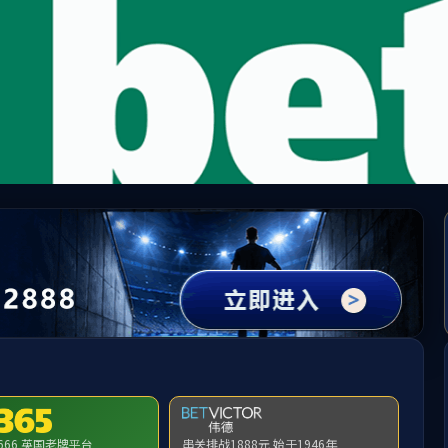
williamhill·威廉希尔(中国)中文官网|欢迎您
2025年度共青团组织先进集体和先进个人拟推荐名单公示
发布者：李志鹏
发布时间：2025-04-17
浏览次数：